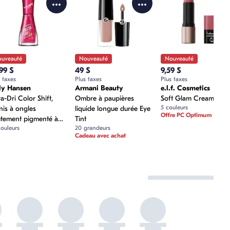
ascara lavable à tubes Lash Sensational Sky Tubes au panier
roduit
Voir les détails du produit
Voir les détails
V
uveauté
Nouveauté
Nouveauté
99 $
49 $
9,59 $
 taxes
Plus taxes
Plus taxes
ly Hansen
Armani Beauty
e.l.f. Cosmetics
ouveauté
Nouveauté
Nouveauté
ta-Dri Color Shift,
Ombre à paupières
Soft Glam Cream Blus
5 couleurs
nis à ongles
liquide longue durée Eye
Offre PC Optimum
tement pigmenté à
Tint
couleurs
20 grandeurs
hage rapide, formule
Cadeau avec achat
n-1, facile à appliquer