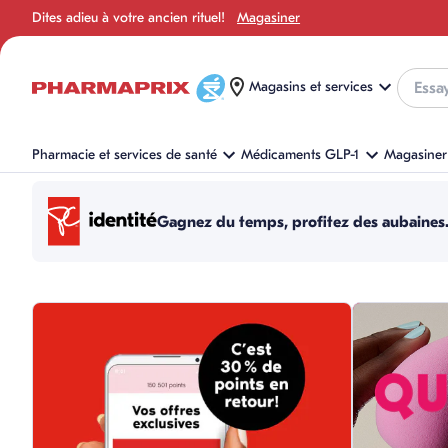
Dites adieu à votre ancien rituel!
Magasiner
Recherc
Magasins et services
Pharmacie et services de santé
Médicaments GLP-1
Magasiner 
Gagnez du temps, profitez des aubaines
sauter cette section