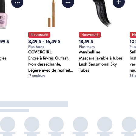
Ajouter M
t
tails du produit
Voir les détails du produit
Voir les détails du p
Nouveauté
Nouveauté
No
,99 $
8,49 $ - 16,49 $
18,59 $
10,
Plus taxes
Plus taxes
Plus
COVERGIRL
Maybelline
Sal
uté
Nouveauté
Nouveauté
N
gles
Encre à lèvres Outlast,
Mascara lavable à tubes
Ins
Non desséchante,
Lash Sensational Sky
ver
Légère avec de l’extrait
Tubes
hau
17 couleurs
36 
d’acacia
séc
3-e