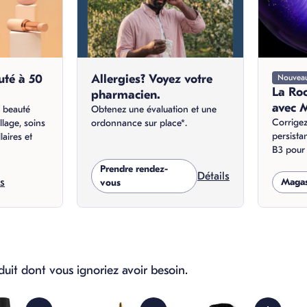
uté à 50
Allergies? Voyez votre
Nouvea
La Ro
pharmacien.
avec 
, beauté
Obtenez une évaluation et une
Corrigez
llage, soins
ordonnance sur place*.
persista
laires et
B3 pour 
Prendre rendez-
Détails
ls
Magas
vous
duit dont vous ignoriez avoir besoin.