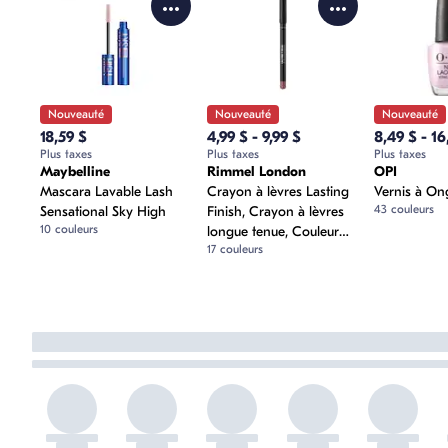
Voir les détails du produi
Voir les dé
Nouveauté
Nouveauté
Nouveauté
18,59 $
4,99 $ - 9,99 $
8,49 $ - 16
Plus taxes
Plus taxes
Plus taxes
Maybelline
Rimmel London
OPI
Nouveauté
Nouveauté
Nouvea
Mascara Lavable Lash
Crayon à lèvres Lasting
Vernis à On
43 couleurs
Sensational Sky High
Finish, Crayon à lèvres
10 couleurs
longue tenue, Couleur
17 couleurs
intense, Texture
crémeuse, Application
précise, 1,2 g